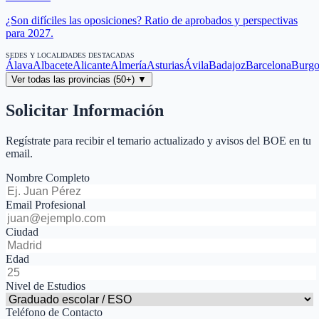
¿Son difíciles las oposiciones? Ratio de aprobados y perspectivas
para 2027.
SEDES Y LOCALIDADES DESTACADAS
Álava
Albacete
Alicante
Almería
Asturias
Ávila
Badajoz
Barcelona
Burgo
Ver todas las provincias (50+) ▼
Solicitar Información
Regístrate para recibir el temario actualizado y avisos del BOE en tu
email.
Nombre Completo
Email Profesional
Ciudad
Edad
Nivel de Estudios
Teléfono de Contacto