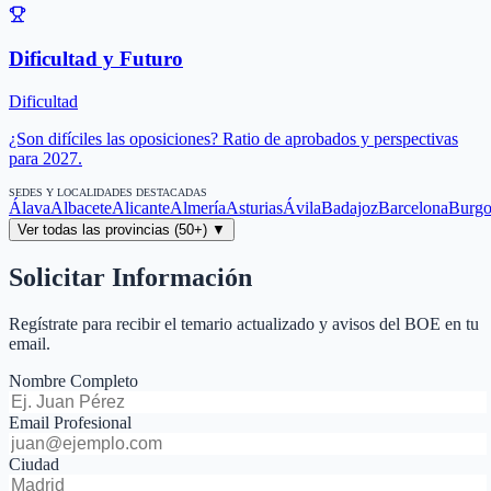
Dificultad y Futuro
Dificultad
¿Son difíciles las oposiciones? Ratio de aprobados y perspectivas
para 2027.
SEDES Y LOCALIDADES DESTACADAS
Álava
Albacete
Alicante
Almería
Asturias
Ávila
Badajoz
Barcelona
Burgo
Ver todas las provincias (50+) ▼
Solicitar Información
Regístrate para recibir el temario actualizado y avisos del BOE en tu
email.
Nombre Completo
Email Profesional
Ciudad