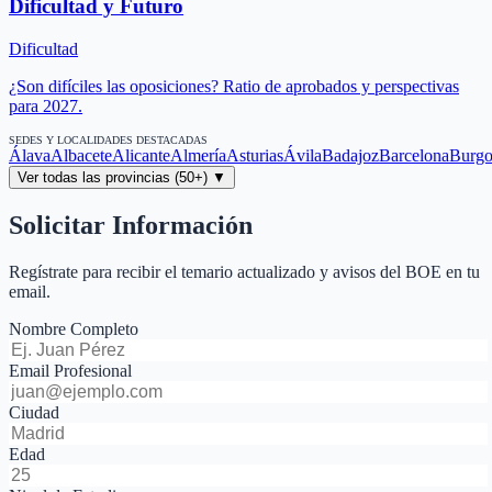
Dificultad y Futuro
Dificultad
¿Son difíciles las oposiciones? Ratio de aprobados y perspectivas
para 2027.
SEDES Y LOCALIDADES DESTACADAS
Álava
Albacete
Alicante
Almería
Asturias
Ávila
Badajoz
Barcelona
Burgo
Ver todas las provincias (50+) ▼
Solicitar Información
Regístrate para recibir el temario actualizado y avisos del BOE en tu
email.
Nombre Completo
Email Profesional
Ciudad
Edad