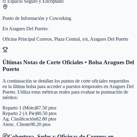
Espacio Seguro y Encriptado
Punto de Información y Coworking
En
Aragues Del Puerto
:
Oficina Principal Correos, Plaza Central, s/n, Aragues Del Puerto
Últimas Notas de Corte Oficiales • Bolsa
Aragues Del
Puerto
A continuación se detallan los puntos de corte oficiales requeridos
en la última bolsa para acceder a puestos temporales en
Aragues Del
Puerto
. Utiliza estas métricas reales para evaluar tu puntuación de
méritos:
Reparto 1 (Moto)
87.50 ptos
Reparto 2 (A Pie)
80.50 ptos
Ag. Clasificación
82.80 ptos
Atenc. Cliente
90.20 ptos
Cobertura, Sedes y Oficinas de Correos en