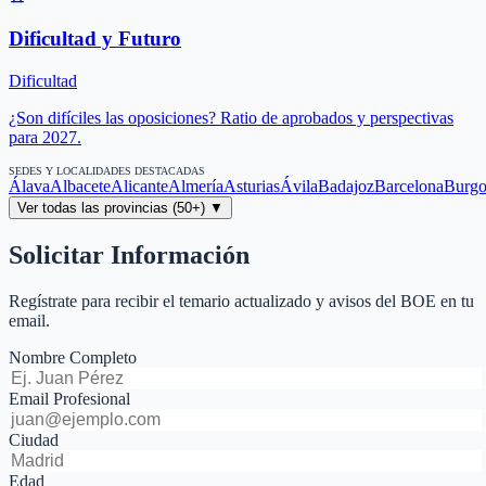
Dificultad y Futuro
Dificultad
¿Son difíciles las oposiciones? Ratio de aprobados y perspectivas
para 2027.
SEDES Y LOCALIDADES DESTACADAS
Álava
Albacete
Alicante
Almería
Asturias
Ávila
Badajoz
Barcelona
Burgo
Ver todas las provincias (50+) ▼
Solicitar Información
Regístrate para recibir el temario actualizado y avisos del BOE en tu
email.
Nombre Completo
Email Profesional
Ciudad
Edad