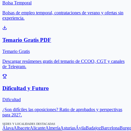
Bolsa Temporal
Bolsas de empleo temporal, contrataciones de verano y ofertas sin
experiencia.
Temario Gratis PDF
Temario Gratis
Descargar resúmenes gratis del temario de CCOO, CGT y canales
de Telegram.
Dificultad y Futuro
Dificultad
¿Son difíciles las oposiciones? Ratio de aprobados y perspectivas
para 2027.
SEDES Y LOCALIDADES DESTACADAS
Álava
Albacete
Alicante
Almería
Asturias
Ávila
Badajoz
Barcelona
Burgo