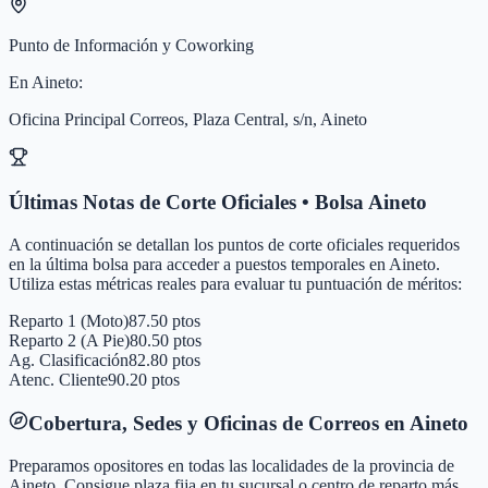
Punto de Información y Coworking
En
Aineto
:
Oficina Principal Correos, Plaza Central, s/n, Aineto
Últimas Notas de Corte Oficiales • Bolsa
Aineto
A continuación se detallan los puntos de corte oficiales requeridos
en la última bolsa para acceder a puestos temporales en
Aineto
.
Utiliza estas métricas reales para evaluar tu puntuación de méritos:
Reparto 1 (Moto)
87.50 ptos
Reparto 2 (A Pie)
80.50 ptos
Ag. Clasificación
82.80 ptos
Atenc. Cliente
90.20 ptos
Cobertura, Sedes y Oficinas de Correos en
Aineto
Preparamos opositores en todas las localidades de la provincia de
Aineto
. Consigue plaza fija en tu sucursal o centro de reparto más