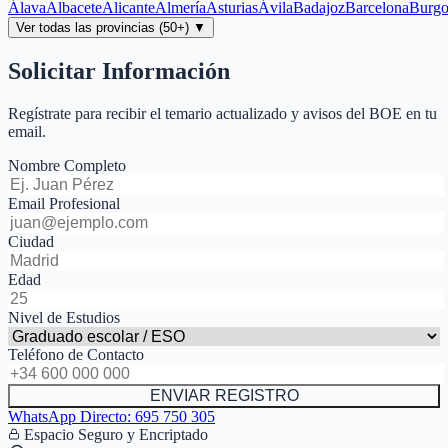
Álava
Albacete
Alicante
Almería
Asturias
Ávila
Badajoz
Barcelona
Burgo
Ver todas las provincias (50+) ▼
Solicitar Información
Regístrate para recibir el temario actualizado y avisos del BOE en tu
email.
Nombre Completo
Email Profesional
Ciudad
Edad
Nivel de Estudios
Teléfono de Contacto
ENVIAR REGISTRO
WhatsApp Directo:
695 750 305
Espacio Seguro y Encriptado