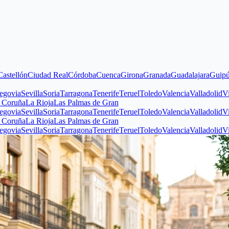
n
Ciudad Real
Córdoba
Cuenca
Girona
Granada
Guadalajara
Guipúzcoa
Hu
villa
Soria
Tarragona
Tenerife
Teruel
Toledo
Valencia
Valladolid
Vizcaya
Z
La Rioja
Las Palmas de Gran
villa
Soria
Tarragona
Tenerife
Teruel
Toledo
Valencia
Valladolid
Vizcaya
Z
La Rioja
Las Palmas de Gran
villa
Soria
Tarragona
Tenerife
Teruel
Toledo
Valencia
Valladolid
Vizcaya
Z