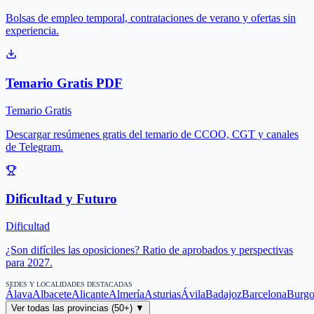
Bolsas de empleo temporal, contrataciones de verano y ofertas sin
experiencia.
Temario Gratis PDF
Temario Gratis
Descargar resúmenes gratis del temario de CCOO, CGT y canales
de Telegram.
Dificultad y Futuro
Dificultad
¿Son difíciles las oposiciones? Ratio de aprobados y perspectivas
para 2027.
SEDES Y LOCALIDADES DESTACADAS
Álava
Albacete
Alicante
Almería
Asturias
Ávila
Badajoz
Barcelona
Burgo
Ver todas las provincias (50+) ▼