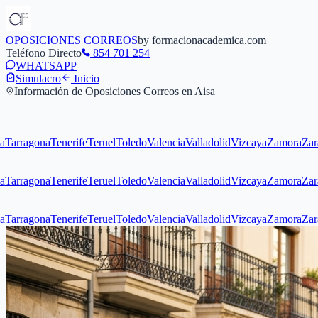
OPOSICIONES CORREOS
by formacionacademica.com
Teléfono Directo
854 701 254
WHATSAPP
Simulacro
Inicio
Información de Oposiciones Correos en
Aisa
agona
Tenerife
Teruel
Toledo
Valencia
Valladolid
Vizcaya
Zamora
Zaragoza
agona
Tenerife
Teruel
Toledo
Valencia
Valladolid
Vizcaya
Zamora
Zaragoza
agona
Tenerife
Teruel
Toledo
Valencia
Valladolid
Vizcaya
Zamora
Zaragoza