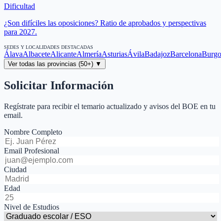
Dificultad
¿Son difíciles las oposiciones? Ratio de aprobados y perspectivas
para 2027.
SEDES Y LOCALIDADES DESTACADAS
Álava
Albacete
Alicante
Almería
Asturias
Ávila
Badajoz
Barcelona
Burgo
Ver todas las provincias (50+) ▼
Solicitar Información
Regístrate para recibir el temario actualizado y avisos del BOE en tu
email.
Nombre Completo
Email Profesional
Ciudad
Edad
Nivel de Estudios