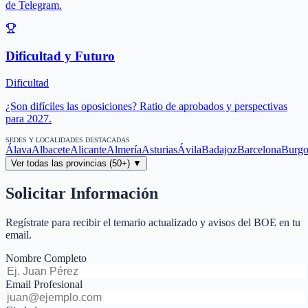
de Telegram.
Dificultad y Futuro
Dificultad
¿Son difíciles las oposiciones? Ratio de aprobados y perspectivas
para 2027.
SEDES Y LOCALIDADES DESTACADAS
Álava
Albacete
Alicante
Almería
Asturias
Ávila
Badajoz
Barcelona
Burgo
Ver todas las provincias (50+) ▼
Solicitar Información
Regístrate para recibir el temario actualizado y avisos del BOE en tu
email.
Nombre Completo
Email Profesional