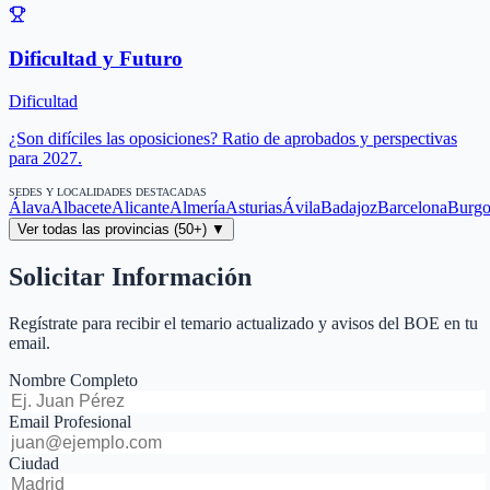
Dificultad y Futuro
Dificultad
¿Son difíciles las oposiciones? Ratio de aprobados y perspectivas
para 2027.
SEDES Y LOCALIDADES DESTACADAS
Álava
Albacete
Alicante
Almería
Asturias
Ávila
Badajoz
Barcelona
Burgo
Ver todas las provincias (50+) ▼
Solicitar Información
Regístrate para recibir el temario actualizado y avisos del BOE en tu
email.
Nombre Completo
Email Profesional
Ciudad