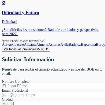
Dificultad y Futuro
Dificultad
¿Son difíciles las oposiciones? Ratio de aprobados y perspectivas
para 2027.
SEDES Y LOCALIDADES DESTACADAS
Álava
Albacete
Alicante
Almería
Asturias
Ávila
Badajoz
Barcelona
Burgo
Ver todas las provincias (50+) ▼
Solicitar Información
Regístrate para recibir el temario actualizado y avisos del BOE en tu
email.
Nombre Completo
Email Profesional
Ciudad