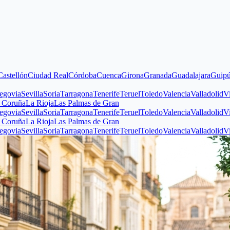
n
Ciudad Real
Córdoba
Cuenca
Girona
Granada
Guadalajara
Guipúzcoa
Hu
evilla
Soria
Tarragona
Tenerife
Teruel
Toledo
Valencia
Valladolid
Vizcaya
Z
La Rioja
Las Palmas de Gran
evilla
Soria
Tarragona
Tenerife
Teruel
Toledo
Valencia
Valladolid
Vizcaya
Z
La Rioja
Las Palmas de Gran
evilla
Soria
Tarragona
Tenerife
Teruel
Toledo
Valencia
Valladolid
Vizcaya
Z