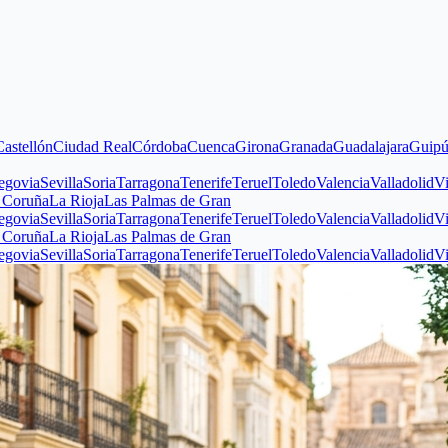
n
Ciudad Real
Córdoba
Cuenca
Girona
Granada
Guadalajara
Guipúzcoa
Hu
evilla
Soria
Tarragona
Tenerife
Teruel
Toledo
Valencia
Valladolid
Vizcaya
Z
La Rioja
Las Palmas de Gran
evilla
Soria
Tarragona
Tenerife
Teruel
Toledo
Valencia
Valladolid
Vizcaya
Z
La Rioja
Las Palmas de Gran
evilla
Soria
Tarragona
Tenerife
Teruel
Toledo
Valencia
Valladolid
Vizcaya
Z