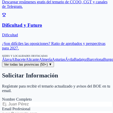
Descargar resúmenes gratis del temario de CCOO, CGT y canales
de Telegram.
Dificultad y Futuro
Dificultad
¿Son difíciles las oposiciones? Ratio de aprobados y perspectivas
para 2027.
SEDES Y LOCALIDADES DESTACADAS
Álava
Albacete
Alicante
Almería
Asturias
Ávila
Badajoz
Barcelona
Burgo
Ver todas las provincias (50+) ▼
Solicitar Información
Regístrate para recibir el temario actualizado y avisos del BOE en tu
email.
Nombre Completo
Email Profesional