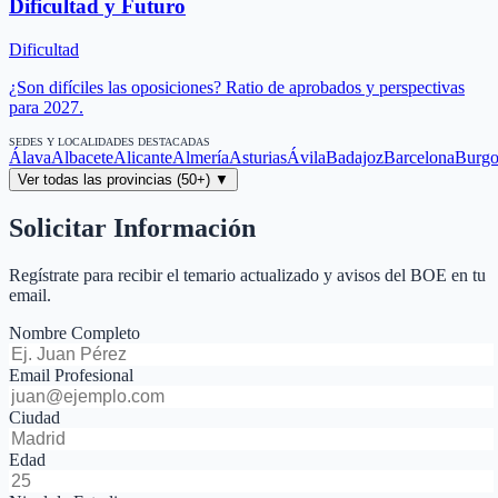
Dificultad y Futuro
Dificultad
¿Son difíciles las oposiciones? Ratio de aprobados y perspectivas
para 2027.
SEDES Y LOCALIDADES DESTACADAS
Álava
Albacete
Alicante
Almería
Asturias
Ávila
Badajoz
Barcelona
Burgo
Ver todas las provincias (50+) ▼
Solicitar Información
Regístrate para recibir el temario actualizado y avisos del BOE en tu
email.
Nombre Completo
Email Profesional
Ciudad
Edad