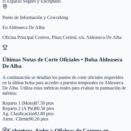
Espacio Seguro y Encriptado
Punto de Información y Coworking
En
Aldeaseca De Alba
:
Oficina Principal Correos, Plaza Central, s/n, Aldeaseca De Alba
Últimas Notas de Corte Oficiales • Bolsa
Aldeaseca
De Alba
A continuación se detallan los puntos de corte oficiales requeridos
en la última bolsa para acceder a puestos temporales en
Aldeaseca
De Alba
. Utiliza estas métricas reales para evaluar tu puntuación de
méritos:
Reparto 1 (Moto)
87.50 ptos
Reparto 2 (A Pie)
80.50 ptos
Ag. Clasificación
82.80 ptos
Atenc. Cliente
90.20 ptos
Cobertura, Sedes y Oficinas de Correos en