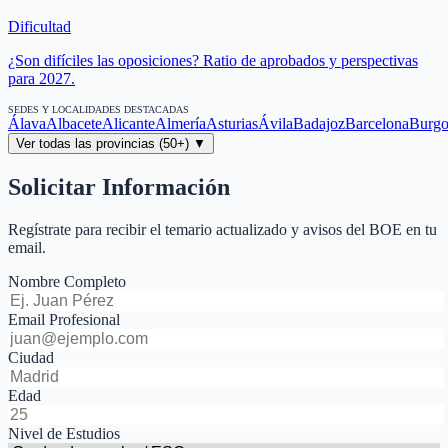
Dificultad
¿Son difíciles las oposiciones? Ratio de aprobados y perspectivas
para 2027.
SEDES Y LOCALIDADES DESTACADAS
Álava
Albacete
Alicante
Almería
Asturias
Ávila
Badajoz
Barcelona
Burgo
Ver todas las provincias (50+) ▼
Solicitar Información
Regístrate para recibir el temario actualizado y avisos del BOE en tu
email.
Nombre Completo
Email Profesional
Ciudad
Edad
Nivel de Estudios