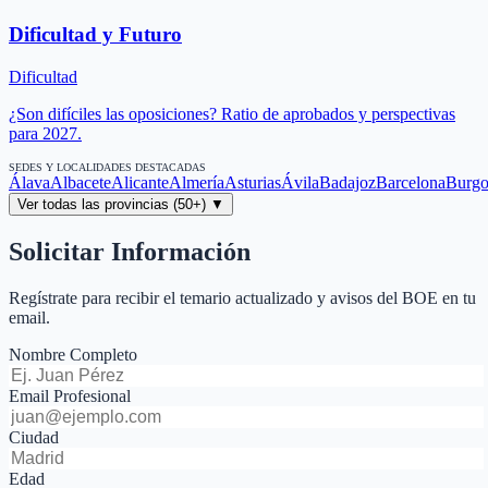
Dificultad y Futuro
Dificultad
¿Son difíciles las oposiciones? Ratio de aprobados y perspectivas
para 2027.
SEDES Y LOCALIDADES DESTACADAS
Álava
Albacete
Alicante
Almería
Asturias
Ávila
Badajoz
Barcelona
Burgo
Ver todas las provincias (50+) ▼
Solicitar Información
Regístrate para recibir el temario actualizado y avisos del BOE en tu
email.
Nombre Completo
Email Profesional
Ciudad
Edad