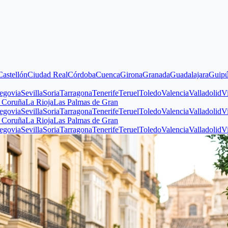
n
Ciudad Real
Córdoba
Cuenca
Girona
Granada
Guadalajara
Guipúzcoa
Hu
evilla
Soria
Tarragona
Tenerife
Teruel
Toledo
Valencia
Valladolid
Vizcaya
Z
La Rioja
Las Palmas de Gran
evilla
Soria
Tarragona
Tenerife
Teruel
Toledo
Valencia
Valladolid
Vizcaya
Z
La Rioja
Las Palmas de Gran
evilla
Soria
Tarragona
Tenerife
Teruel
Toledo
Valencia
Valladolid
Vizcaya
Z