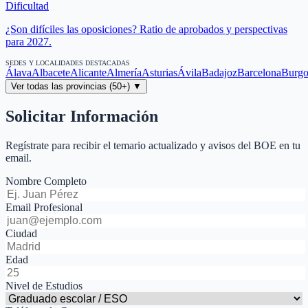
Dificultad
¿Son difíciles las oposiciones? Ratio de aprobados y perspectivas
para 2027.
SEDES Y LOCALIDADES DESTACADAS
Álava
Albacete
Alicante
Almería
Asturias
Ávila
Badajoz
Barcelona
Burgo
Ver todas las provincias (50+) ▼
Solicitar Información
Regístrate para recibir el temario actualizado y avisos del BOE en tu
email.
Nombre Completo
Email Profesional
Ciudad
Edad
Nivel de Estudios