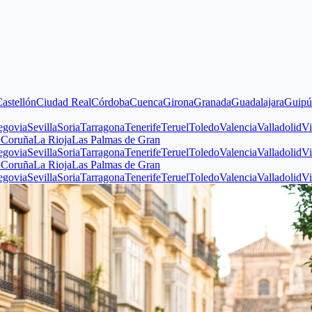
iudad Real
Córdoba
Cuenca
Girona
Granada
Guadalajara
Guipúzcoa
Huel
illa
Soria
Tarragona
Tenerife
Teruel
Toledo
Valencia
Valladolid
Vizcaya
Zam
a Rioja
Las Palmas de Gran
illa
Soria
Tarragona
Tenerife
Teruel
Toledo
Valencia
Valladolid
Vizcaya
Zam
a Rioja
Las Palmas de Gran
illa
Soria
Tarragona
Tenerife
Teruel
Toledo
Valencia
Valladolid
Vizcaya
Zam