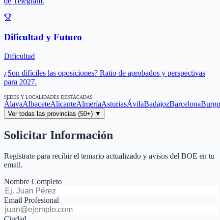
de Telegram.
Dificultad y Futuro
Dificultad
¿Son difíciles las oposiciones? Ratio de aprobados y perspectivas
para 2027.
SEDES Y LOCALIDADES DESTACADAS
Álava
Albacete
Alicante
Almería
Asturias
Ávila
Badajoz
Barcelona
Burgo
Ver todas las provincias (50+) ▼
Solicitar Información
Regístrate para recibir el temario actualizado y avisos del BOE en tu
email.
Nombre Completo
Email Profesional
Ciudad