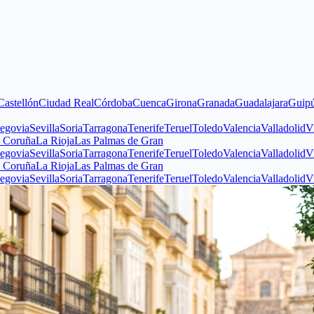
n
Ciudad Real
Córdoba
Cuenca
Girona
Granada
Guadalajara
Guipúzcoa
Hu
evilla
Soria
Tarragona
Tenerife
Teruel
Toledo
Valencia
Valladolid
Vizcaya
Z
La Rioja
Las Palmas de Gran
evilla
Soria
Tarragona
Tenerife
Teruel
Toledo
Valencia
Valladolid
Vizcaya
Z
La Rioja
Las Palmas de Gran
evilla
Soria
Tarragona
Tenerife
Teruel
Toledo
Valencia
Valladolid
Vizcaya
Z