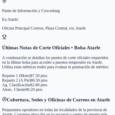
Punto de Información y Coworking
En
Atarfe
:
Oficina Principal Correos, Plaza Central, s/n, Atarfe
Últimas Notas de Corte Oficiales • Bolsa
Atarfe
A continuación se detallan los puntos de corte oficiales requeridos
en la última bolsa para acceder a puestos temporales en
Atarfe
.
Utiliza estas métricas reales para evaluar tu puntuación de méritos:
Reparto 1 (Moto)
87.50 ptos
Reparto 2 (A Pie)
80.50 ptos
Ag. Clasificación
82.80 ptos
Atenc. Cliente
90.20 ptos
Cobertura, Sedes y Oficinas de Correos en
Atarfe
Preparamos opositores en todas las localidades de la provincia de
Atarfe
. Consigue plaza fija en tu sucursal o centro de reparto más