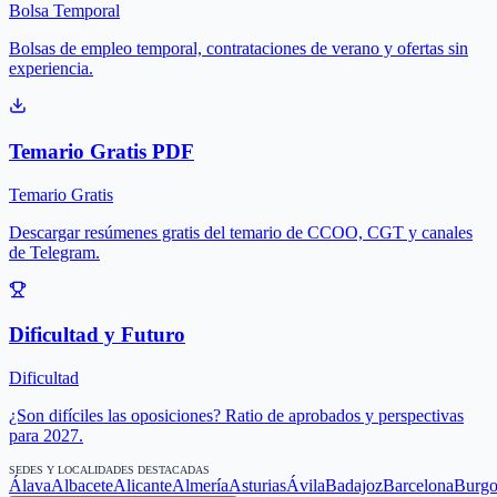
Bolsa Temporal
Bolsas de empleo temporal, contrataciones de verano y ofertas sin
experiencia.
Temario Gratis PDF
Temario Gratis
Descargar resúmenes gratis del temario de CCOO, CGT y canales
de Telegram.
Dificultad y Futuro
Dificultad
¿Son difíciles las oposiciones? Ratio de aprobados y perspectivas
para 2027.
SEDES Y LOCALIDADES DESTACADAS
Álava
Albacete
Alicante
Almería
Asturias
Ávila
Badajoz
Barcelona
Burgo