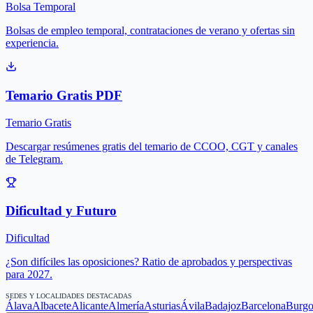
Bolsa Temporal
Bolsas de empleo temporal, contrataciones de verano y ofertas sin
experiencia.
Temario Gratis PDF
Temario Gratis
Descargar resúmenes gratis del temario de CCOO, CGT y canales
de Telegram.
Dificultad y Futuro
Dificultad
¿Son difíciles las oposiciones? Ratio de aprobados y perspectivas
para 2027.
SEDES Y LOCALIDADES DESTACADAS
Álava
Albacete
Alicante
Almería
Asturias
Ávila
Badajoz
Barcelona
Burgo