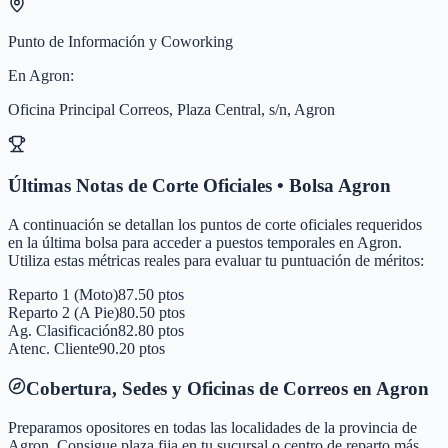
Punto de Información y Coworking
En
Agron
:
Oficina Principal Correos, Plaza Central, s/n, Agron
Últimas Notas de Corte Oficiales • Bolsa
Agron
A continuación se detallan los puntos de corte oficiales requeridos
en la última bolsa para acceder a puestos temporales en
Agron
.
Utiliza estas métricas reales para evaluar tu puntuación de méritos:
Reparto 1 (Moto)
87.50 ptos
Reparto 2 (A Pie)
80.50 ptos
Ag. Clasificación
82.80 ptos
Atenc. Cliente
90.20 ptos
Cobertura, Sedes y Oficinas de Correos en
Agron
Preparamos opositores en todas las localidades de la provincia de
Agron
. Consigue plaza fija en tu sucursal o centro de reparto más