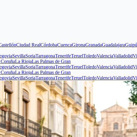
n
Ciudad Real
Córdoba
Cuenca
Girona
Granada
Guadalajara
Guipúzcoa
Hu
evilla
Soria
Tarragona
Tenerife
Teruel
Toledo
Valencia
Valladolid
Vizcaya
Z
La Rioja
Las Palmas de Gran
evilla
Soria
Tarragona
Tenerife
Teruel
Toledo
Valencia
Valladolid
Vizcaya
Z
La Rioja
Las Palmas de Gran
evilla
Soria
Tarragona
Tenerife
Teruel
Toledo
Valencia
Valladolid
Vizcaya
Z