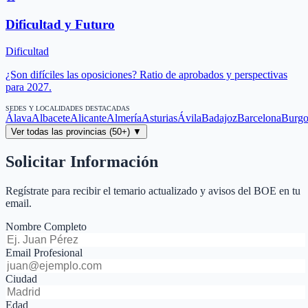
Dificultad y Futuro
Dificultad
¿Son difíciles las oposiciones? Ratio de aprobados y perspectivas
para 2027.
SEDES Y LOCALIDADES DESTACADAS
Álava
Albacete
Alicante
Almería
Asturias
Ávila
Badajoz
Barcelona
Burgo
Ver todas las provincias (50+) ▼
Solicitar Información
Regístrate para recibir el temario actualizado y avisos del BOE en tu
email.
Nombre Completo
Email Profesional
Ciudad
Edad