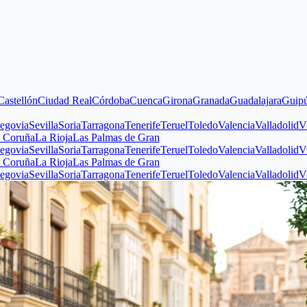
n
Ciudad Real
Córdoba
Cuenca
Girona
Granada
Guadalajara
Guipúzcoa
Hu
evilla
Soria
Tarragona
Tenerife
Teruel
Toledo
Valencia
Valladolid
Vizcaya
Z
La Rioja
Las Palmas de Gran
evilla
Soria
Tarragona
Tenerife
Teruel
Toledo
Valencia
Valladolid
Vizcaya
Z
La Rioja
Las Palmas de Gran
evilla
Soria
Tarragona
Tenerife
Teruel
Toledo
Valencia
Valladolid
Vizcaya
Z