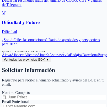
Descargar resúmenes gratis del temario de CCOO, CGT y canales
de Telegram.
Dificultad y Futuro
Dificultad
¿Son difíciles las oposiciones? Ratio de aprobados y perspectivas
para 2027.
SEDES Y LOCALIDADES DESTACADAS
Álava
Albacete
Alicante
Almería
Asturias
Ávila
Badajoz
Barcelona
Burgo
Ver todas las provincias (50+) ▼
Solicitar Información
Regístrate para recibir el temario actualizado y avisos del BOE en tu
email.
Nombre Completo
Email Profesional