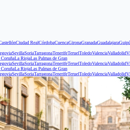
n
Ciudad Real
Córdoba
Cuenca
Girona
Granada
Guadalajara
Guipúzcoa
Hu
evilla
Soria
Tarragona
Tenerife
Teruel
Toledo
Valencia
Valladolid
Vizcaya
Z
La Rioja
Las Palmas de Gran
evilla
Soria
Tarragona
Tenerife
Teruel
Toledo
Valencia
Valladolid
Vizcaya
Z
La Rioja
Las Palmas de Gran
evilla
Soria
Tarragona
Tenerife
Teruel
Toledo
Valencia
Valladolid
Vizcaya
Z