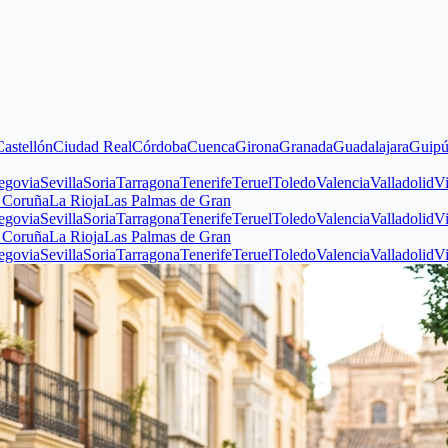
n
Ciudad Real
Córdoba
Cuenca
Girona
Granada
Guadalajara
Guipúzcoa
Hu
evilla
Soria
Tarragona
Tenerife
Teruel
Toledo
Valencia
Valladolid
Vizcaya
Z
La Rioja
Las Palmas de Gran
evilla
Soria
Tarragona
Tenerife
Teruel
Toledo
Valencia
Valladolid
Vizcaya
Z
La Rioja
Las Palmas de Gran
evilla
Soria
Tarragona
Tenerife
Teruel
Toledo
Valencia
Valladolid
Vizcaya
Z