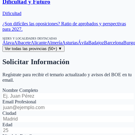
Dificultad y Futuro
Dificultad
¿Son difíciles las oposiciones? Ratio de aprobados y perspectivas
para 2027.
SEDES Y LOCALIDADES DESTACADAS
Álava
Albacete
Alicante
Almería
Asturias
Ávila
Badajoz
Barcelona
Burgo
Ver todas las provincias (50+) ▼
Solicitar Información
Regístrate para recibir el temario actualizado y avisos del BOE en tu
email.
Nombre Completo
Email Profesional
Ciudad
Edad