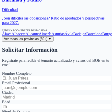
Dificultad
¿Son difíciles las oposiciones? Ratio de aprobados y perspectivas
para 2027.
SEDES Y LOCALIDADES DESTACADAS
Álava
Albacete
Alicante
Almería
Asturias
Ávila
Badajoz
Barcelona
Burgo
Ver todas las provincias (50+) ▼
Solicitar Información
Regístrate para recibir el temario actualizado y avisos del BOE en tu
email.
Nombre Completo
Email Profesional
Ciudad
Edad
Nivel de Estudios