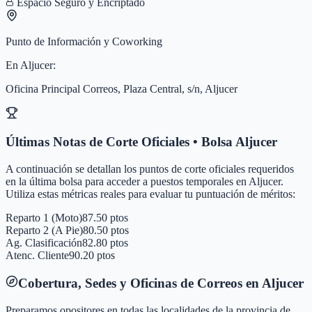
Espacio Seguro y Encriptado
Punto de Información y Coworking
En
Aljucer
:
Oficina Principal Correos, Plaza Central, s/n, Aljucer
Últimas Notas de Corte Oficiales • Bolsa
Aljucer
A continuación se detallan los puntos de corte oficiales requeridos
en la última bolsa para acceder a puestos temporales en
Aljucer
.
Utiliza estas métricas reales para evaluar tu puntuación de méritos:
Reparto 1 (Moto)
87.50 ptos
Reparto 2 (A Pie)
80.50 ptos
Ag. Clasificación
82.80 ptos
Atenc. Cliente
90.20 ptos
Cobertura, Sedes y Oficinas de Correos en
Aljucer
Preparamos opositores en todas las localidades de la provincia de