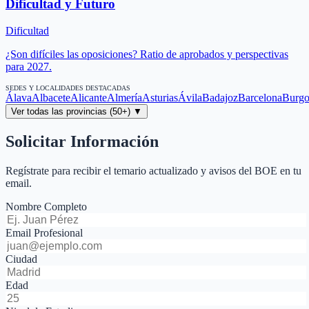
Dificultad y Futuro
Dificultad
¿Son difíciles las oposiciones? Ratio de aprobados y perspectivas
para 2027.
SEDES Y LOCALIDADES DESTACADAS
Álava
Albacete
Alicante
Almería
Asturias
Ávila
Badajoz
Barcelona
Burgo
Ver todas las provincias (50+) ▼
Solicitar Información
Regístrate para recibir el temario actualizado y avisos del BOE en tu
email.
Nombre Completo
Email Profesional
Ciudad
Edad