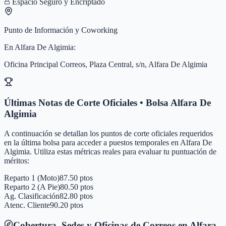
Espacio Seguro y Encriptado
Punto de Información y Coworking
En
Alfara De Algimia
:
Oficina Principal Correos, Plaza Central, s/n, Alfara De Algimia
Últimas Notas de Corte Oficiales • Bolsa
Alfara De
Algimia
A continuación se detallan los puntos de corte oficiales requeridos
en la última bolsa para acceder a puestos temporales en
Alfara De
Algimia
. Utiliza estas métricas reales para evaluar tu puntuación de
méritos:
Reparto 1 (Moto)
87.50 ptos
Reparto 2 (A Pie)
80.50 ptos
Ag. Clasificación
82.80 ptos
Atenc. Cliente
90.20 ptos
Cobertura, Sedes y Oficinas de Correos en
Alfara