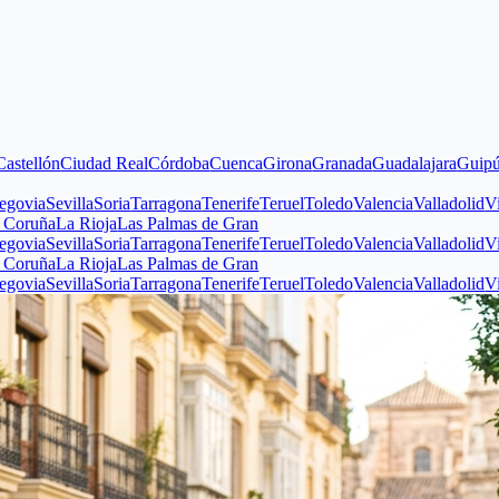
n
Ciudad Real
Córdoba
Cuenca
Girona
Granada
Guadalajara
Guipúzcoa
Hu
villa
Soria
Tarragona
Tenerife
Teruel
Toledo
Valencia
Valladolid
Vizcaya
Z
La Rioja
Las Palmas de Gran
villa
Soria
Tarragona
Tenerife
Teruel
Toledo
Valencia
Valladolid
Vizcaya
Z
La Rioja
Las Palmas de Gran
villa
Soria
Tarragona
Tenerife
Teruel
Toledo
Valencia
Valladolid
Vizcaya
Z