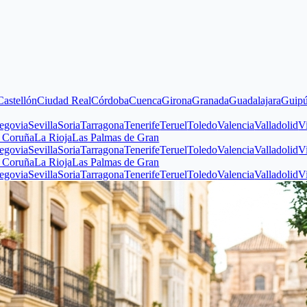
n
Ciudad Real
Córdoba
Cuenca
Girona
Granada
Guadalajara
Guipúzcoa
Hu
evilla
Soria
Tarragona
Tenerife
Teruel
Toledo
Valencia
Valladolid
Vizcaya
Z
a
La Rioja
Las Palmas de Gran
evilla
Soria
Tarragona
Tenerife
Teruel
Toledo
Valencia
Valladolid
Vizcaya
Z
a
La Rioja
Las Palmas de Gran
evilla
Soria
Tarragona
Tenerife
Teruel
Toledo
Valencia
Valladolid
Vizcaya
Z