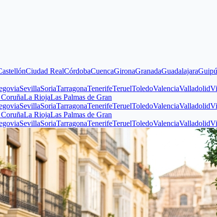
n
Ciudad Real
Córdoba
Cuenca
Girona
Granada
Guadalajara
Guipúzcoa
Hu
evilla
Soria
Tarragona
Tenerife
Teruel
Toledo
Valencia
Valladolid
Vizcaya
Z
La Rioja
Las Palmas de Gran
evilla
Soria
Tarragona
Tenerife
Teruel
Toledo
Valencia
Valladolid
Vizcaya
Z
La Rioja
Las Palmas de Gran
evilla
Soria
Tarragona
Tenerife
Teruel
Toledo
Valencia
Valladolid
Vizcaya
Z