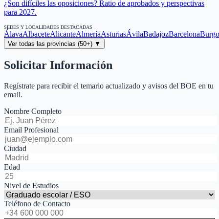
¿Son difíciles las oposiciones? Ratio de aprobados y perspectivas
para 2027.
SEDES Y LOCALIDADES DESTACADAS
Álava
Albacete
Alicante
Almería
Asturias
Ávila
Badajoz
Barcelona
Burgo
Ver todas las provincias (50+) ▼
Solicitar Información
Regístrate para recibir el temario actualizado y avisos del BOE en tu
email.
Nombre Completo
Email Profesional
Ciudad
Edad
Nivel de Estudios
Teléfono de Contacto