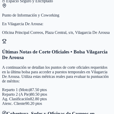
Espacio Seguro y Encriptado
Punto de Información y Coworking
En
Vilagarcia De Arousa
:
Oficina Principal Correos, Plaza Central, s/n, Vilagarcia De Arousa
Últimas Notas de Corte Oficiales • Bolsa
Vilagarcia
De Arousa
A continuación se detallan los puntos de corte oficiales requeridos
en la última bolsa para acceder a puestos temporales en
Vilagarcia
De Arousa
. Utiliza estas métricas reales para evaluar tu puntuación
de méritos:
Reparto 1 (Moto)
87.50 ptos
Reparto 2 (A Pie)
80.50 ptos
Ag. Clasificación
82.80 ptos
Atenc. Cliente
90.20 ptos
Cobertura, Sedes y Oficinas de Correos en