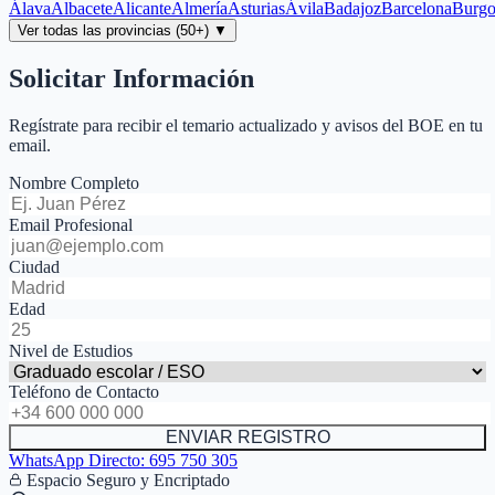
Álava
Albacete
Alicante
Almería
Asturias
Ávila
Badajoz
Barcelona
Burgo
Ver todas las provincias (50+) ▼
Solicitar Información
Regístrate para recibir el temario actualizado y avisos del BOE en tu
email.
Nombre Completo
Email Profesional
Ciudad
Edad
Nivel de Estudios
Teléfono de Contacto
ENVIAR REGISTRO
WhatsApp Directo:
695 750 305
Espacio Seguro y Encriptado