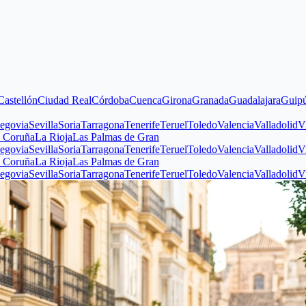
n
Ciudad Real
Córdoba
Cuenca
Girona
Granada
Guadalajara
Guipúzcoa
Hu
evilla
Soria
Tarragona
Tenerife
Teruel
Toledo
Valencia
Valladolid
Vizcaya
Z
La Rioja
Las Palmas de Gran
evilla
Soria
Tarragona
Tenerife
Teruel
Toledo
Valencia
Valladolid
Vizcaya
Z
La Rioja
Las Palmas de Gran
evilla
Soria
Tarragona
Tenerife
Teruel
Toledo
Valencia
Valladolid
Vizcaya
Z