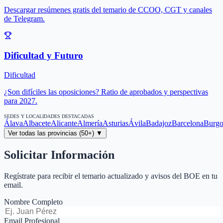
Descargar resúmenes gratis del temario de CCOO, CGT y canales
de Telegram.
Dificultad y Futuro
Dificultad
¿Son difíciles las oposiciones? Ratio de aprobados y perspectivas
para 2027.
SEDES Y LOCALIDADES DESTACADAS
Álava
Albacete
Alicante
Almería
Asturias
Ávila
Badajoz
Barcelona
Burgo
Ver todas las provincias (50+) ▼
Solicitar Información
Regístrate para recibir el temario actualizado y avisos del BOE en tu
email.
Nombre Completo
Email Profesional