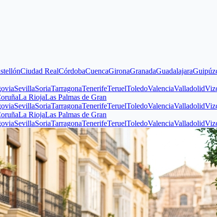
iudad Real
Córdoba
Cuenca
Girona
Granada
Guadalajara
Guipúzcoa
Huel
illa
Soria
Tarragona
Tenerife
Teruel
Toledo
Valencia
Valladolid
Vizcaya
Za
a Rioja
Las Palmas de Gran
illa
Soria
Tarragona
Tenerife
Teruel
Toledo
Valencia
Valladolid
Vizcaya
Za
a Rioja
Las Palmas de Gran
illa
Soria
Tarragona
Tenerife
Teruel
Toledo
Valencia
Valladolid
Vizcaya
Za