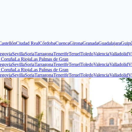
iudad Real
Córdoba
Cuenca
Girona
Granada
Guadalajara
Guipúzcoa
Huel
illa
Soria
Tarragona
Tenerife
Teruel
Toledo
Valencia
Valladolid
Vizcaya
Za
a Rioja
Las Palmas de Gran
illa
Soria
Tarragona
Tenerife
Teruel
Toledo
Valencia
Valladolid
Vizcaya
Za
a Rioja
Las Palmas de Gran
illa
Soria
Tarragona
Tenerife
Teruel
Toledo
Valencia
Valladolid
Vizcaya
Za