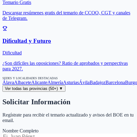
Temario Gratis
Descargar resúmenes gratis del temario de CCOO, CGT y canales
de Telegram.
Dificultad y Futuro
Dificultad
¿Son difíciles las oposiciones? Ratio de aprobados y perspectivas
para 2027.
SEDES Y LOCALIDADES DESTACADAS
Álava
Albacete
Alicante
Almería
Asturias
Ávila
Badajoz
Barcelona
Burgo
Ver todas las provincias (50+) ▼
Solicitar Información
Regístrate para recibir el temario actualizado y avisos del BOE en tu
email.
Nombre Completo