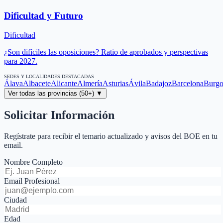
Dificultad y Futuro
Dificultad
¿Son difíciles las oposiciones? Ratio de aprobados y perspectivas
para 2027.
SEDES Y LOCALIDADES DESTACADAS
Álava
Albacete
Alicante
Almería
Asturias
Ávila
Badajoz
Barcelona
Burgo
Ver todas las provincias (50+) ▼
Solicitar Información
Regístrate para recibir el temario actualizado y avisos del BOE en tu
email.
Nombre Completo
Email Profesional
Ciudad
Edad