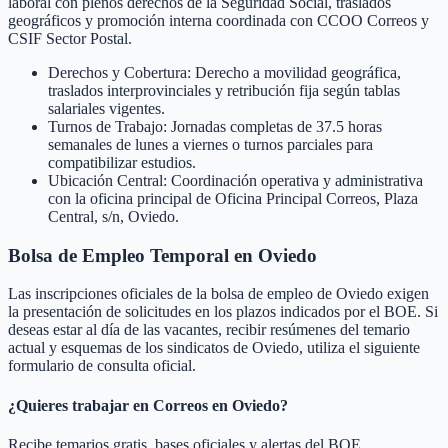
laboral con plenos derechos de la Seguridad Social, traslados
geográficos y promoción interna coordinada con CCOO Correos y
CSIF Sector Postal.
Derechos y Cobertura: Derecho a movilidad geográfica,
traslados interprovinciales y retribución fija según tablas
salariales vigentes.
Turnos de Trabajo: Jornadas completas de 37.5 horas
semanales de lunes a viernes o turnos parciales para
compatibilizar estudios.
Ubicación Central: Coordinación operativa y administrativa
con la oficina principal de Oficina Principal Correos, Plaza
Central, s/n, Oviedo.
Bolsa de Empleo Temporal en
Oviedo
Las inscripciones oficiales de la bolsa de empleo de
Oviedo
exigen
la presentación de solicitudes en los plazos indicados por el BOE. Si
deseas estar al día de las vacantes, recibir resúmenes del temario
actual y esquemas de los sindicatos de
Oviedo
, utiliza el siguiente
formulario de consulta oficial.
¿Quieres trabajar en Correos en
Oviedo
?
Recibe temarios gratis, bases oficiales y alertas del BOE