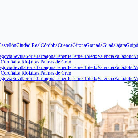
n
Ciudad Real
Córdoba
Cuenca
Girona
Granada
Guadalajara
Guipúzcoa
Hu
evilla
Soria
Tarragona
Tenerife
Teruel
Toledo
Valencia
Valladolid
Vizcaya
Z
La Rioja
Las Palmas de Gran
evilla
Soria
Tarragona
Tenerife
Teruel
Toledo
Valencia
Valladolid
Vizcaya
Z
La Rioja
Las Palmas de Gran
evilla
Soria
Tarragona
Tenerife
Teruel
Toledo
Valencia
Valladolid
Vizcaya
Z