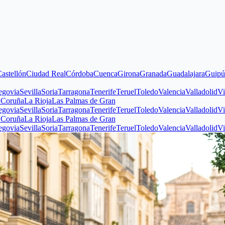
udad Real
Córdoba
Cuenca
Girona
Granada
Guadalajara
Guipúzcoa
Huelv
la
Soria
Tarragona
Tenerife
Teruel
Toledo
Valencia
Valladolid
Vizcaya
Zamo
Rioja
Las Palmas de Gran
la
Soria
Tarragona
Tenerife
Teruel
Toledo
Valencia
Valladolid
Vizcaya
Zamo
Rioja
Las Palmas de Gran
la
Soria
Tarragona
Tenerife
Teruel
Toledo
Valencia
Valladolid
Vizcaya
Zamo