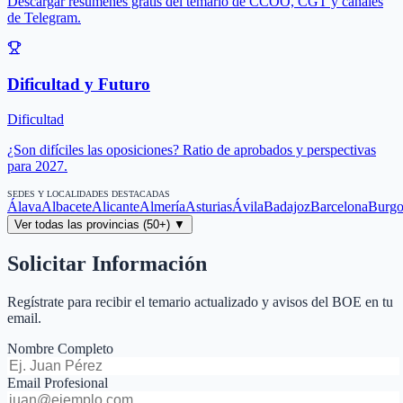
Descargar resúmenes gratis del temario de CCOO, CGT y canales
de Telegram.
Dificultad y Futuro
Dificultad
¿Son difíciles las oposiciones? Ratio de aprobados y perspectivas
para 2027.
SEDES Y LOCALIDADES DESTACADAS
Álava
Albacete
Alicante
Almería
Asturias
Ávila
Badajoz
Barcelona
Burgo
Ver todas las provincias (50+) ▼
Solicitar Información
Regístrate para recibir el temario actualizado y avisos del BOE en tu
email.
Nombre Completo
Email Profesional